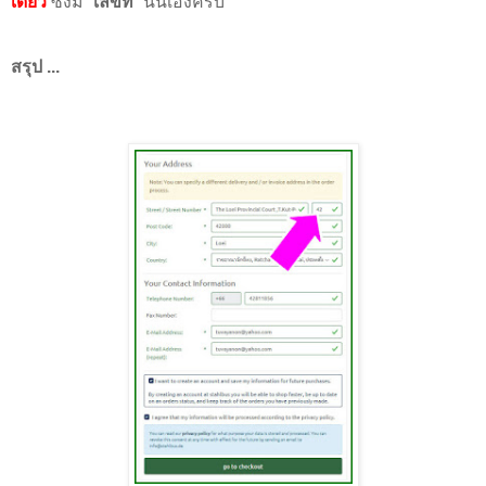
เดี่ยว
ซึ่งมี "
เลขที่
" นั่นเองครับ
สรุป ...