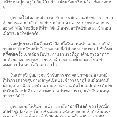
แม้ว่าคุณปู่จะอยู่ในวัย 70 แล้ว แต่หุ่นยังคงฟิตเฟิร์มแข็งแรงสุด
ๆ
ปู่หยางให้สัมภาษณ์ว่า เขารักษาระดับความฟิตของร่างกาย
ด้วยการออกกำลังกายอย่างสม่ำเสมอ และรับประทานอาหาร
อย่างมีวินัย โดยถือคติที่ว่า "ตื่นเมื่อพระอาทิตย์ขึ้นและเข้านอน
เมื่อพระอาทิตย์ตกดิน"
โดยปู่หยางจะตื่นขึ้นมาวิ่งจ๊อกกิ้งในตอนเช้า และออกกำลัง
กายแบบฝึกกล้ามเนื้อในช่วงบ่าย ซึ่งใช้เวลาประมาณ
1 ชั่วโมง
ครึ่งต่อครั้ง
เขาเลือกรับประทานอาหารที่อุดมด้วยสารอาหาร
ยกตัวอย่างอาหารเช้าของเขามักประกอบด้วย มะเขือเทศ
แตงกวา ไข่ ข้าวโอ๊ตและอกไก่
ในแต่ละปี ปู่หยางจะเข้ารับการตรวจสุขภาพเสมอ แพทย์
ที่ทำการตรวจสุขภาพมักพูดเป็นประจำว่า เขาดูไม่เหมือนคนที่
มีอายุเกิน 60 ปีด้วยซ้ำ เพราะเขามีความดันโลหิตปกติ ระดับไข
มันในเลือดปกติ และความหนาแน่นของกระดูกเท่ากับคนหนุ่ม
สาววัย 30 ปี
ปู่หยางเคยให้สัมภาษณ์ว่า เขายึด "
อาร์โนลด์ ชวาร์เซเน็ก
เกอร์
" ซูเปอร์สตาร์แอ็คชั่นและอดีตนักเพาะกายชื่อดังเป็นแรง
บันดาลใจ จากนั้นเขาก็เริ่มฝึกฝนร่างกายตั้งแต่ปี ค.ศ.1984